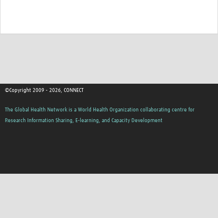
©Copyright 2009 - 2026, CONNECT
The Global Health Network is a World Health Organization collaborating centre for
Research Information Sharing, E-learning, and Capacity Development