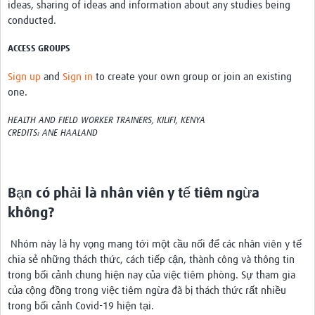
ideas, sharing of ideas and information about any studies being
TẬP HUẤN
conducted.
DIỄN ĐÀN CHIA SẺ
ACCESS GROUPS
ROOTS NETWORK
Sign up
and
Sign in
to create your own group or join an existing
Welcome to ROOTS
one.
Our Activities
HEALTH AND FIELD WORKER TRAINERS, KILIFI, KENYA
CREDITS: ANE HAALAND
Meet the team
Resources
Bạn có phải là nhân viên y tế tiêm ngừa
Events
không?
Contact Us
Nhóm này là hy vọng mang tới một cầu nối để các nhân viên y tế
chia sẻ những thách thức, cách tiếp cận, thành công và thông tin
trong bối cảnh chung hiện nay của việc tiêm phòng. Sự tham gia
của cộng đồng trong việc tiêm ngừa đã bị thách thức rất nhiều
trong bối cảnh Covid-19 hiện tại.