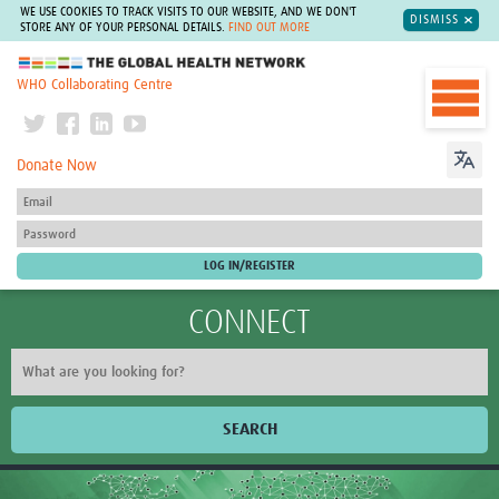
WE USE COOKIES TO TRACK VISITS TO OUR WEBSITE, AND WE DON'T
DISMISS
STORE ANY OF YOUR PERSONAL DETAILS.
FIND OUT MORE
The Global Health Network
WHO Collaborating Centre
Donate Now
CONNECT
SEARCH
Home